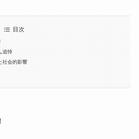
目次
！
ん追悼
た社会的影響
！