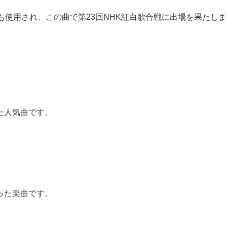
も使用され、この曲で第23回NHK紅白歌合戦に出場を果たしま
た人気曲です。
った楽曲です。