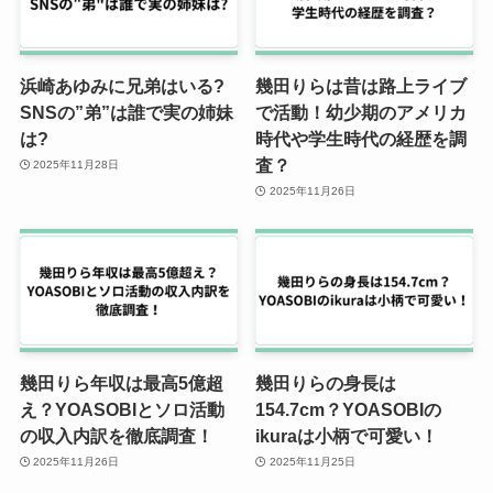
浜崎あゆみに兄弟はいる?
幾田りらは昔は路上ライブ
SNSの”弟”は誰で実の姉妹
で活動！幼少期のアメリカ
は?
時代や学生時代の経歴を調
査？
2025年11月28日
2025年11月26日
幾田りら年収は最高5億超
幾田りらの身長は
え？YOASOBIとソロ活動
154.7cm？YOASOBIの
の収入内訳を徹底調査！
ikuraは小柄で可愛い！
2025年11月26日
2025年11月25日