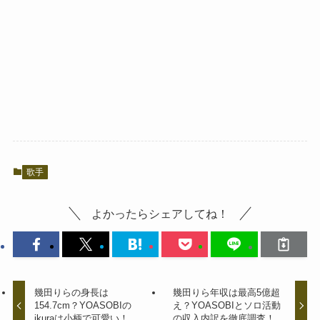
歌手
よかったらシェアしてね！
幾田りらの身長は
幾田りら年収は最高5億超
154.7cm？YOASOBIの
え？YOASOBIとソロ活動
ikuraは小柄で可愛い！
の収入内訳を徹底調査！