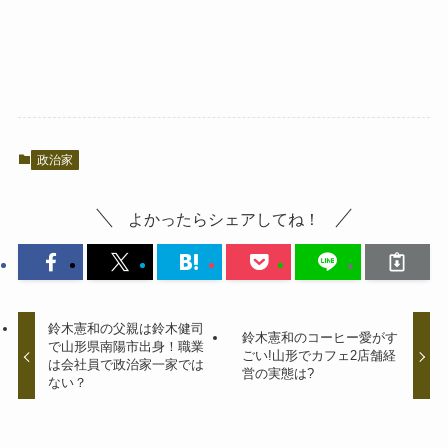
政治家
よかったらシェアしてね！
鈴木憲和の父親は鈴木健司
鈴木憲和のコーヒー愛がす
で山形県南陽市出身！職業
ごい!山形でカフェ2店舗経
は会社員で政治家一家では
営の実態は?
ない？