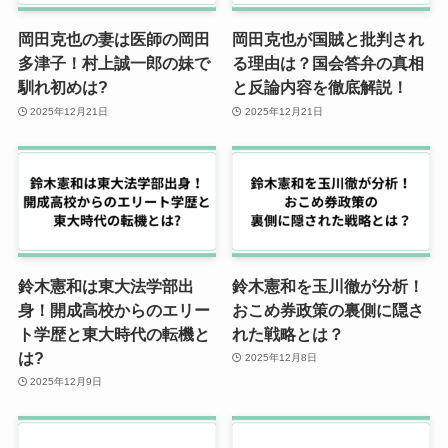
岡田克也の妻は医師の岡田
岡田克也が国賊と批判され
多津子！村上誠一郎の妹で
る理由は？国会答弁の真相
馴れ初めは?
と反論内容を徹底解説！
2025年12月21日
2025年12月21日
鈴木憲和は東大法学部出
鈴木憲和を玉川徹が分析！
身！開成高校からのエリー
おこめ券政策の裏側に隠さ
ト学歴と東大時代の転機と
れた戦略とは？
は?
2025年12月8日
2025年12月9日