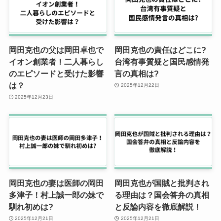
岡田克也の父は岡田卓也で
岡田克也の責任はどこに?
イオン創業者！二人暮らし
台湾有事質疑と国民感情発
のエピソードと受けた影響
言の真相は?
は？
2025年12月22日
2025年12月23日
岡田克也の妻は医師の岡田
岡田克也が国賊と批判され
多津子！村上誠一郎の妹で
る理由は？国会答弁の真相
馴れ初めは?
と反論内容を徹底解説！
2025年12月21日
2025年12月21日