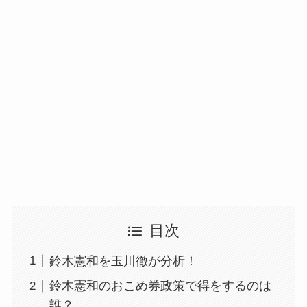
目次
鈴木憲和を玉川徹が分析！
鈴木憲和のおこめ券政策で得をするのは
誰？