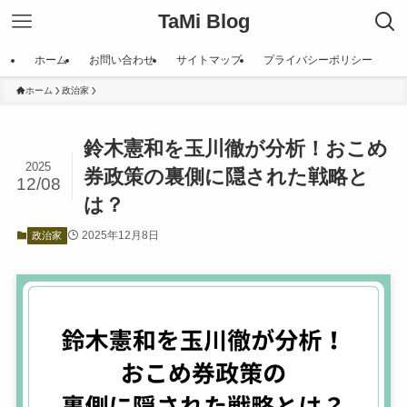
TaMi Blog
ホーム
お問い合わせ
サイトマップ
プライバシーポリシー
ホーム
政治家
鈴木憲和を玉川徹が分析！おこめ
2025
券政策の裏側に隠された戦略と
12/08
は？
2025年12月8日
政治家