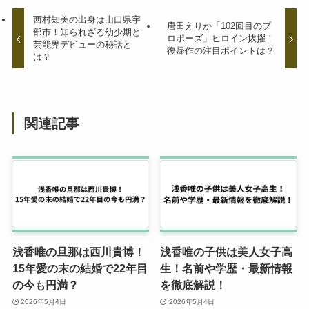
西村知美の出身は山口県宇
唐田えりか「102回目のプ
部市！知られざる幼少期と
ロポーズ」ヒロイン抜擢！
芸能界デビューの秘話と
復帰作の注目ポイントは？
は？
関連記事
浅香唯の旦那は西川貴博！
浅香唯の子供は美人女子高
15年愛の末の結婚で22年目
生！名前や学歴・最新情報
の今も円満？
を徹底解説！
2026年5月4日
2026年5月4日