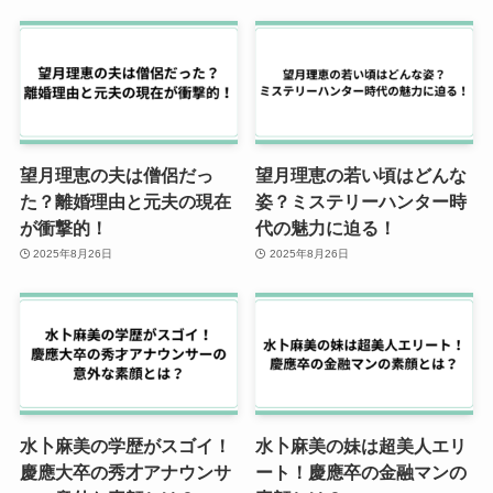
望月理恵の夫は僧侶だっ
望月理恵の若い頃はどんな
た？離婚理由と元夫の現在
姿？ミステリーハンター時
が衝撃的！
代の魅力に迫る！
2025年8月26日
2025年8月26日
水卜麻美の学歴がスゴイ！
水卜麻美の妹は超美人エリ
慶應大卒の秀才アナウンサ
ート！慶應卒の金融マンの