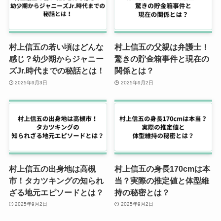
村上信五の若い頃はどんな
村上信五の父親は弁護士！
感じ？幼少期からジャニー
驚きの貯金箱事件と現在の
ズJr.時代までの秘話とは！
関係とは？
2025年9月3日
2025年9月2日
村上信五の出身地は高槻
村上信五の身長170cmは本
市！タカツキングの知られ
当？実際の推定値と体型維
ざる地元エピソードとは？
持の秘密とは？
2025年9月2日
2025年9月2日