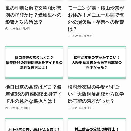
嵐の札幌公演で文科相が異
モーニング娘・横山玲奈が
例の呼びかけ？受験生への
お休み！メニエール病で海
影響と対応策は？
外公演欠席・卒業への影響
は？
2025年12月2日
2025年9月25日
樋口日奈の高校はどこ？偏
松村沙友里の学歴がすご
差値66の超難関校出身アイ
い！大阪桐蔭高校から医学
ドルの意外な選択とは！
部志望の秀才だった？
2025年9月18日
2025年9月10日