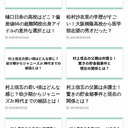
樋口日奈の高校はどこ？偏
松村沙友里の学歴がすご
差値66の超難関校出身アイ
い！大阪桐蔭高校から医学
ドルの意外な選択とは！
部志望の秀才だった？
2025年9月18日
2025年9月10日
村上信五の若い頃はどんな
村上信五の父親は弁護士！
感じ？幼少期からジャニー
驚きの貯金箱事件と現在の
ズJr.時代までの秘話とは！
関係とは？
2025年9月3日
2025年9月2日