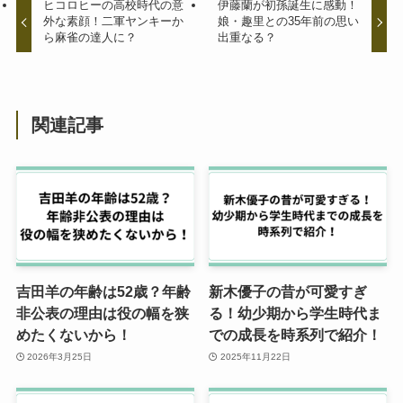
ヒコロヒーの高校時代の意
伊藤蘭が初孫誕生に感動！
外な素顔！二軍ヤンキーか
娘・趣里との35年前の思い
ら麻雀の達人に？
出重なる？
関連記事
吉田羊の年齢は52歳？年齢
新木優子の昔が可愛すぎ
非公表の理由は役の幅を狭
る！幼少期から学生時代ま
めたくないから！
での成長を時系列で紹介！
2026年3月25日
2025年11月22日