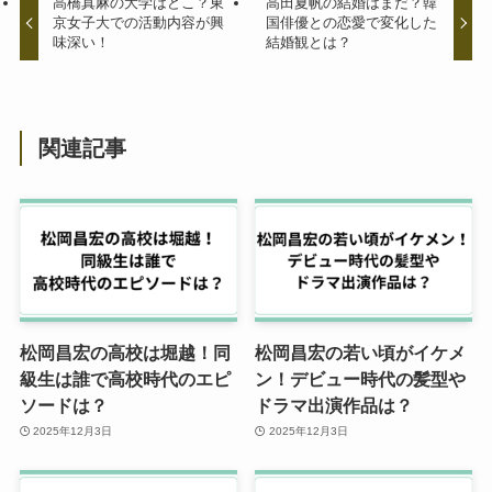
高橋真麻の大学はどこ？東
高田夏帆の結婚はまだ？韓
京女子大での活動内容が興
国俳優との恋愛で変化した
味深い！
結婚観とは？
関連記事
松岡昌宏の高校は堀越！同
松岡昌宏の若い頃がイケメ
級生は誰で高校時代のエピ
ン！デビュー時代の髪型や
ソードは？
ドラマ出演作品は？
2025年12月3日
2025年12月3日