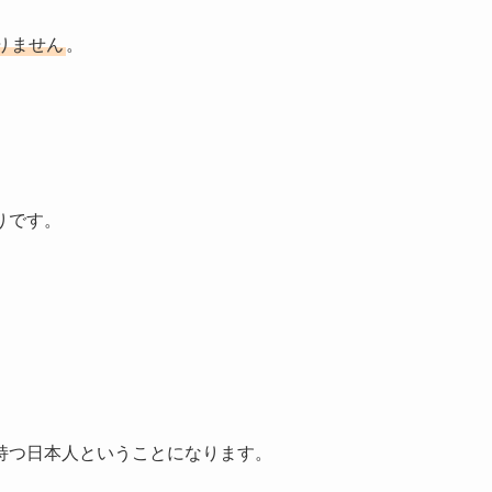
りません
。
。
りです。
持つ日本人ということになります。