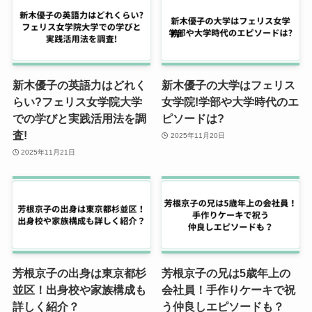
新木優子の英語力はどれく
新木優子の大学はフェリス
らい?フェリス女学院大学
女学院!学部や大学時代のエ
での学びと実践活用法を調
ピソードは?
査!
2025年11月20日
2025年11月21日
芳根京子の出身は東京都杉
芳根京子の兄は5歳年上の
並区！出身校や家族構成も
会社員！手作りケーキで祝
詳しく紹介？
う仲良しエピソードも？