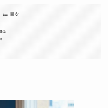
目次
関係
密