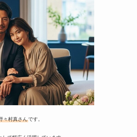
野々村真さん
です。