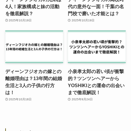
4人！家族構成と妹の活動
代の意外な一面！千葉の名
を徹底解説？
門校で磨いた才能とは？
2025年10月19日
2025年10月19日
ディーンフジオカの嫁との
小泉孝太郎の若い頃が衝撃
離婚理由は？13年間の結婚
的？ツンツンヘアーから
生活と3人の子供の行方
YOSHIKIとの運命の出会い
は！
まで徹底解説！
2025年10月18日
2025年9月24日