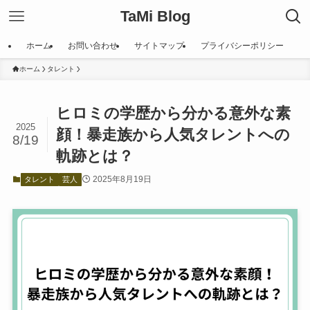
TaMi Blog
ホーム
お問い合わせ
サイトマップ
プライバシーポリシー
ホーム
タレント
ヒロミの学歴から分かる意外な素
2025
顔！暴走族から人気タレントへの
8/19
軌跡とは？
2025年8月19日
タレント
芸人