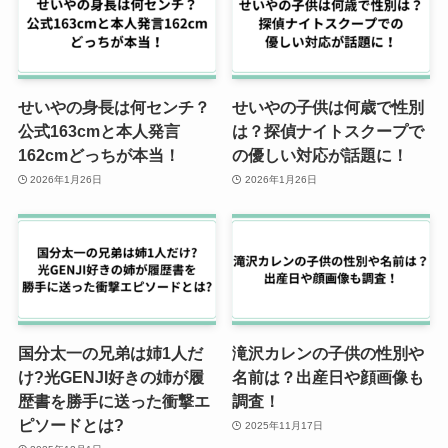
せいやの身長は何センチ？
せいやの子供は何歳で性別
公式163cmと本人発言
は？探偵ナイトスクープで
162cmどっちが本当！
の優しい対応が話題に！
2026年1月26日
2026年1月26日
国分太一の兄弟は姉1人だ
滝沢カレンの子供の性別や
け?光GENJI好きの姉が履
名前は？出産日や顔画像も
歴書を勝手に送った衝撃エ
調査！
ピソードとは?
2025年11月17日