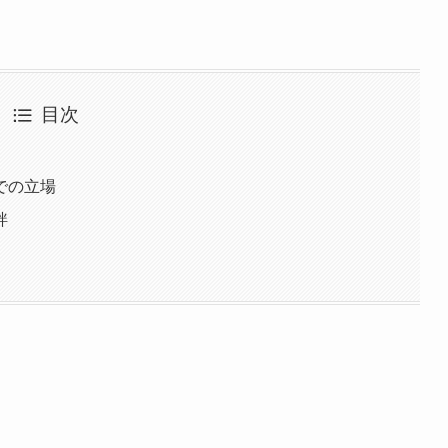
目次
での立場
絆