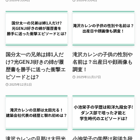
2026年5月4日
2026年5月4日
国分太一の兄弟は姉1人だ
滝沢カレンの子供の性別や
け?光GENJI好きの姉が履
名前は？出産日や顔画像も
歴書を勝手に送った衝撃エ
調査！
ピソードとは?
2025年11月17日
2025年12月1日
滝沢カレンの旦那は太田光
小池栄子の学歴は和洋九段