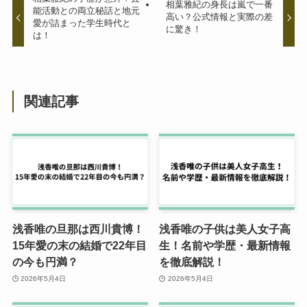
相葉雅紀の身長は嵐で一番
能活動との両立秘話と地元
高い？公式情報と実際の差
愛が詰まった学生時代と
に驚き！
は！
関連記事
浅香唯の旦那は西川貴博！
浅香唯の子供は美人女子高
15年愛の末の結婚で22年目
生！名前や学歴・最新情報
の今も円満？
を徹底解説！
2026年5月4日
2026年5月4日