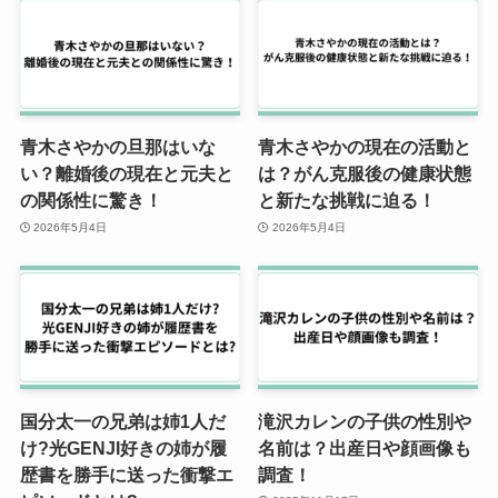
青木さやかの旦那はいな
青木さやかの現在の活動と
い？離婚後の現在と元夫と
は？がん克服後の健康状態
の関係性に驚き！
と新たな挑戦に迫る！
2026年5月4日
2026年5月4日
国分太一の兄弟は姉1人だ
滝沢カレンの子供の性別や
け?光GENJI好きの姉が履
名前は？出産日や顔画像も
歴書を勝手に送った衝撃エ
調査！